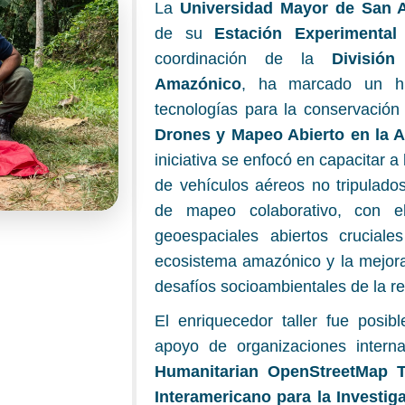
La
Universidad Mayor de San 
de su
Estación Experimenta
coordinación de la
Divisió
Amazónico
, ha marcado un hi
tecnologías para la conservación
Drones y Mapeo Abierto en la 
iniciativa se enfocó en capacitar a 
de vehículos aéreos no tripulado
de mapeo colaborativo, con e
geoespaciales abiertos cruciale
ecosistema amazónico y la mejora
desafíos socioambientales de la re
El enriquecedor taller fue posib
apoyo de organizaciones internac
Humanitarian OpenStreetMap 
Interamericano para la Investi