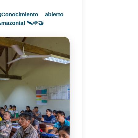
¡Conocimiento abierto
Amazonía! 🛰️🌱🤝