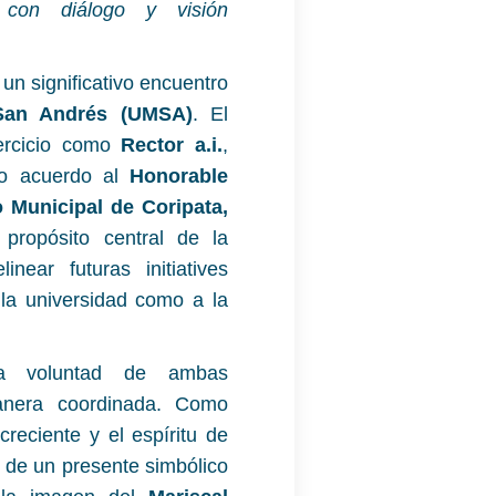
 con diálogo y visión
 un significativo encuentro
San Andrés (UMSA)
. El
ercicio como
Rector a.i.
,
uo acuerdo al
Honorable
 Municipal de Coripata,
 propósito central de la
near futuras initiatives
 la universidad como a la
la voluntad de ambas
manera coordinada. Como
creciente y el espíritu de
a de un presente simbólico