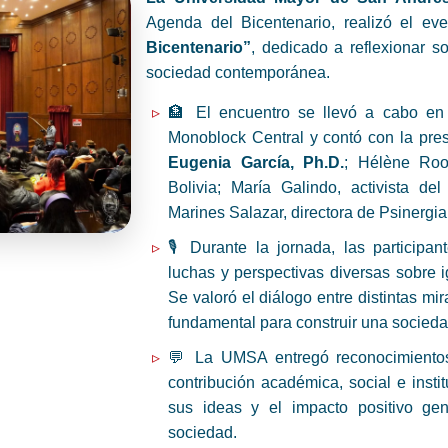
Agenda del Bicentenario, realizó el ev
Bicentenario”
, dedicado a reflexionar s
sociedad contemporánea.
🏦 El encuentro se llevó a cabo en e
Monoblock Central y contó con la pres
Eugenia García, Ph.D.
; Hélène Roo
Bolivia; María Galindo, activista de
Marines Salazar, directora de Psinergi
🎙 Durante la jornada, las participan
luchas y perspectivas diversas sobre i
Se valoró el diálogo entre distintas m
fundamental para construir una sociedad
💬 La UMSA entregó reconocimientos
contribución académica, social e insti
sus ideas y el impacto positivo ge
sociedad.