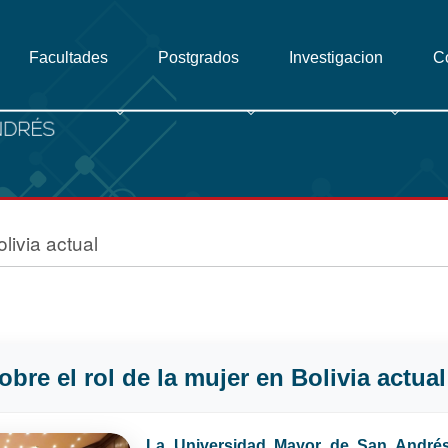
Facultades
Postgrados
Investigacion
C
livia actual
bre el rol de la mujer en Bolivia actual
La Universidad Mayor de San André