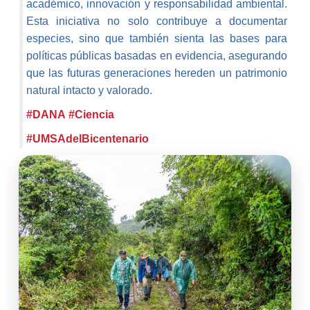
académico, innovación y responsabilidad ambiental.
Esta iniciativa no solo contribuye a documentar
especies, sino que también sienta las bases para
políticas públicas basadas en evidencia, asegurando
que las futuras generaciones hereden un patrimonio
natural intacto y valorado.
#DANA
#Ciencia
#UMSAdelBicentenario