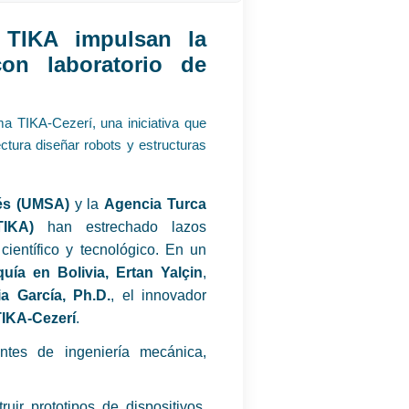
TIKA impulsan la
con laboratorio de
a TIKA-Cezerí, una iniciativa que
ectura diseñar robots y estructuras
és (UMSA)
y la
Agencia Turca
IKA)
han estrechado lazos
 científico y tecnológico. En un
ía en Bolivia, Ertan Yalçin
,
a García, Ph.D.
, el innovador
TIKA-Cezerí
.
iantes de ingeniería mecánica,
uir prototipos de dispositivos,