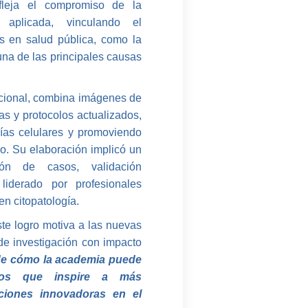
fleja el compromiso de la
 aplicada, vinculando el
es en salud pública, como la
una de las principales causas
nacional, combina imágenes de
das y protocolos actualizados,
alías celulares y promoviendo
co. Su elaboración implicó un
ión de casos, validación
, liderado por profesionales
en citopatología.
te logro motiva a las nuevas
e investigación con impacto
 de cómo la academia puede
amos que inspire a más
uciones innovadoras en el