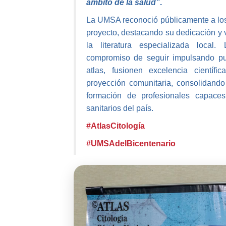
ámbito de la salud”
.
La UMSA reconoció públicamente a los
proyecto, destacando su dedicación y v
la literatura especializada local.
compromiso de seguir impulsando pu
atlas, fusionen excelencia científic
proyección comunitaria, consolidando
formación de profesionales capace
sanitarios del país.
#AtlasCitología
#UMSAdelBicentenario