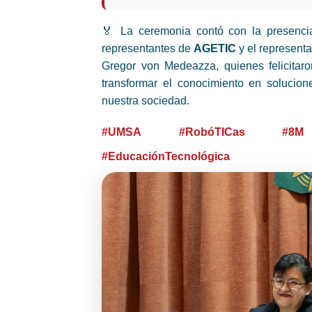
🏅 La ceremonia contó con la presenc
representantes de
AGETIC
y el represent
Gregor von Medeazza, quienes felicitar
transformar el conocimiento en solucion
nuestra sociedad.
#UMSA
#RobóTICas
#8M
#EducaciónTecnológica