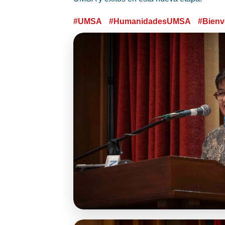
#UMSA
#HumanidadesUMSA
#Bien