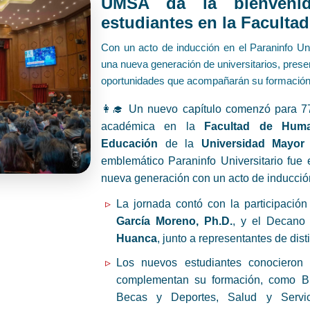
UMSA da la bienveni
estudiantes en la Facult
Con un acto de inducción en el Paraninfo Univ
una nueva generación de universitarios, presen
oportunidades que acompañarán su formación 
👩‍🎓 Un nuevo capítulo comenzó para 77
académica en la
Facultad de Huma
Educación
de la
Universidad Mayo
emblemático Paraninfo Universitario fue e
nueva generación con un acto de inducción
La jornada contó con la participació
García Moreno, Ph.D.
, y el Decano 
Huanca
, junto a representantes de dis
Los nuevos estudiantes conocieron 
complementan su formación, como Bie
Becas y Deportes, Salud y Servici