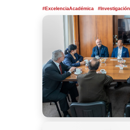
#ExcelenciaAcadémica
#Investigaci