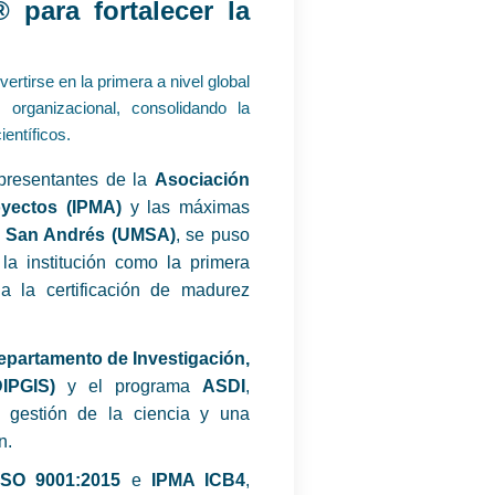
 para fortalecer la
ertirse en la primera a nivel global
 organizacional, consolidando la
entíficos.
epresentantes de la
Asociación
oyectos (IPMA)
y las máximas
e San Andrés (UMSA)
, se puso
la institución como la primera
 a la certificación de madurez
epartamento de Investigación,
IPGIS)
y el programa
ASDI
,
la gestión de la ciencia y una
n.
ISO 9001:2015
e
IPMA ICB4
,