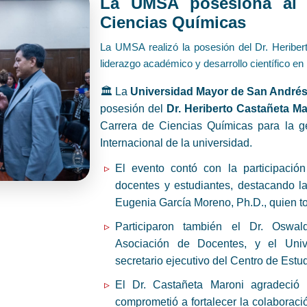
La UMSA posesiona al 
Ciencias Químicas
La UMSA realizó la posesión del Dr. Heribert
liderazgo académico y desarrollo científico en 
🏛️ La
Universidad Mayor de San André
posesión del
Dr. Heriberto Castañeta Ma
Carrera de Ciencias Químicas para la g
Internacional de la universidad.
El evento contó con la participación 
docentes y estudiantes, destacando la
Eugenia García Moreno, Ph.D., quien to
Participaron también el Dr. Oswa
Asociación de Docentes, y el Univ
secretario ejecutivo del Centro de Estu
El Dr. Castañeta Maroni agradeció 
comprometió a fortalecer la colaboraci