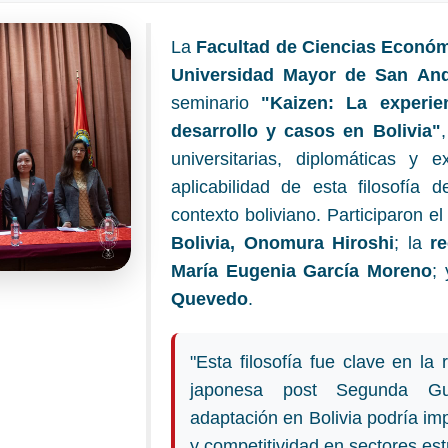
La
Facultad de Ciencias Económi
Universidad Mayor de San An
seminario
"Kaizen: La experie
desarrollo y casos en Bolivia"
universitarias, diplomáticas y e
aplicabilidad de esta filosofía 
contexto boliviano. Participaron e
Bolivia, Onomura Hiroshi
; la
r
María Eugenia García Moreno
;
Quevedo
.
"Esta filosofía fue clave en la 
japonesa post Segunda Gu
adaptación en Bolivia podría imp
y competitividad en sectores est