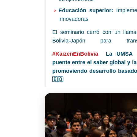
Educación superior:
Implemen
innovadoras
El seminario cerró con un llama
Bolivia-Japón para transf
#KaizenEnBolivia
La UMSA r
puente entre el saber global y l
promoviendo desarrollo basado
🇧🇴