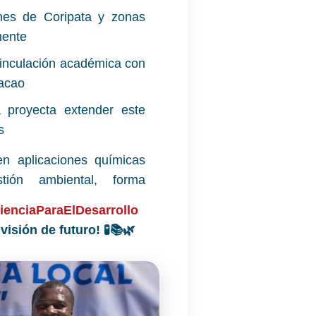
es de Coripata y zonas
mente
nculación académica con
cacao
royecta extender este
s
en aplicaciones químicas
tión ambiental, forma
ienciaParaElDesarrollo
isión de futuro! 🧪📚🌿