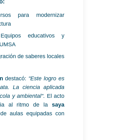
o:
sos para modernizar
ctura
quipos educativos y
la UMSA
ración de saberes locales
án
destacó:
"Este logro es
ta. La ciencia aplicada
cola y ambiental"
. El acto
ria al ritmo de la
saya
 de aulas equipadas con