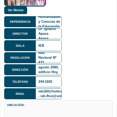
Facultad de
Humanidades
y Ciencias de
DEPENDENCIA
la Educación
Dr. Ignacio
FHCE
Apaza
DIRECTOR
Apaza
IEB
SIGLA
Res.
Rectoral Nº
RESOLUCIÓN
433
Av. 6 de
agosto 2080,
DIRECCIÓN
edificio Hoy,
piso 2
244-1602
TELÉFONO
ieb160@hotmail.com
EMAIL
- ieb.fhce@umsa.bo
UBICACIÓN: