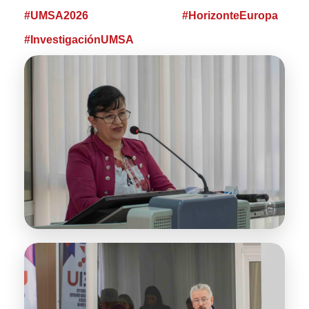
#UMSA2026
#HorizonteEuropa
#InvestigaciónUMSA