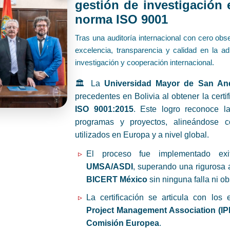
gestión de investigación 
norma ISO 9001
Tras una auditoría internacional con cero obse
excelencia, transparencia y calidad en la a
investigación y cooperación internacional.
🏛️ La
Universidad Mayor de San An
precedentes en Bolivia al obtener la certi
ISO 9001:2015
. Este logro reconoce l
programas y proyectos, alineándose c
utilizados en Europa y a nivel global.
El proceso fue implementado e
UMSA/ASDI
, superando una rigurosa 
BICERT México
sin ninguna falla ni o
La certificación se articula con los
Project Management Association (I
Comisión Europea
.