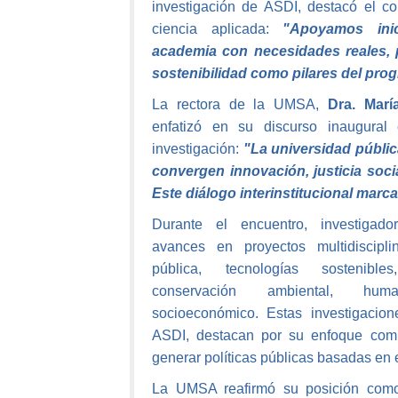
investigación de ASDI, destacó el 
ciencia aplicada:
"Apoyamos inic
academia con necesidades reales, p
sostenibilidad como pilares del pro
La rectora de la UMSA,
Dra. Marí
enfatizó en su discurso inaugural 
investigación:
"La universidad públic
convergen innovación, justicia socia
Este diálogo interinstitucional marc
Durante el encuentro, investigado
avances en proyectos multidiscipl
pública, tecnologías sostenibles
conservación ambiental, hum
socioeconómico. Estas investigacio
ASDI, destacan por su enfoque comu
generar políticas públicas basadas en 
La UMSA reafirmó su posición como