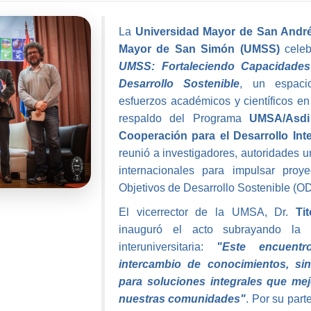
La
Universidad Mayor de San And
Mayor de San Simón (UMSS)
cele
UMSS: Fortaleciendo Capacidades 
Desarrollo Sostenible
, un espacio
esfuerzos académicos y científicos en
respaldo del Programa
UMSA/Asd
Cooperación para el Desarrollo Int
reunió a investigadores, autoridades u
internacionales para impulsar pro
Objetivos de Desarrollo Sostenible (O
El vicerrector de la UMSA, Dr.
Ti
inauguró el acto subrayando la r
interuniversitaria:
"Este encuent
intercambio de conocimientos, si
para soluciones integrales que mej
nuestras comunidades"
. Por su part