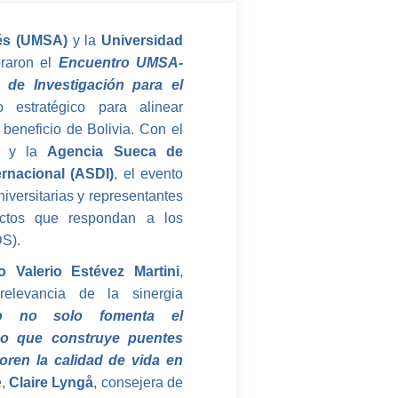
rés (UMSA)
y la
Universidad
braron el
Encuentro UMSA-
de Investigación para el
 estratégico para alinear
 beneficio de Bolivia. Con el
i
y la
Agencia Sueca de
ernacional (ASDI)
, el evento
niversitarias y representantes
yectos que respondan a los
DS).
to Valerio Estévez Martini
,
elevancia de la sinergia
ro no solo fomenta el
no que construye puentes
oren la calidad de vida en
e,
Claire Lyngå
, consejera de