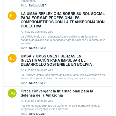
francófonos.
Topic:
Noticia UMSA
LA UMSA REFLEXIONA SOBRE SU ROL SOCIAL
BL
PARA FORMAR PROFESIONALES
COMPROMETIDOS CON LA TRANSFORMACIÓN
COLECTIVA
Artículo de contenido web
La UMSA analizó su responsabilidad social universitaria en un
espacio de diálogo con autoridades para fortalecer su impacto en la
sociedad.
Topic:
Noticia UMSA
UMSA Y UMSS UNEN FUERZAS EN
BL
INVESTIGACIÓN PARA IMPULSAR EL
DESARROLLO SOSTENIBLE EN BOLIVIA
Artículo de contenido web
La UMSA y UMSS, con apoyo de Suecia, articulan investigación en
áreas clave para el desarrollo sostenible y la equidad social.
Topic:
Noticia UMSA
Crece convergencia internacional para la
GQ
defensa de la Amazonía
Artículo de contenido web
Posiciones concurrentes se dieron en el foro internacional de la
integración energética en la amazonia
Topic:
Noticia UMSA