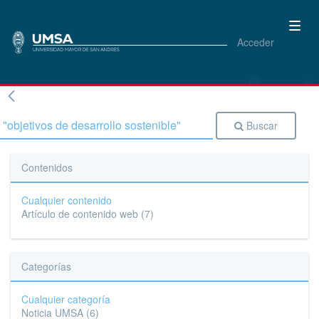
Acceder
Buscar
Contenidos
Cualquier contenido
Artículo de contenido web
(7)
Categorías
Cualquier categoría
Noticia UMSA
(6)