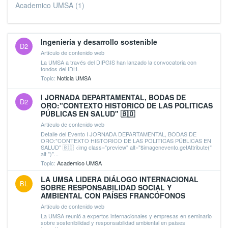
Academico UMSA
(1)
Ingeniería y desarrollo sostenible
D2
Artículo de contenido web
La UMSA a través del DIPGIS han lanzado la convocatoria con
fondos del IDH.
Topic:
Noticia UMSA
I JORNADA DEPARTAMENTAL, BODAS DE
D2
ORO:"CONTEXTO HISTORICO DE LAS POLITICAS
PÚBLICAS EN SALUD" 🇧🇴
Artículo de contenido web
Detalle del Evento I JORNADA DEPARTAMENTAL, BODAS DE
ORO:"CONTEXTO HISTORICO DE LAS POLITICAS PÚBLICAS EN
SALUD" 🇧🇴 <img class="preview" alt="$imagenevento.getAttribute("
alt ")"...
Topic:
Academico UMSA
LA UMSA LIDERA DIÁLOGO INTERNACIONAL
BL
SOBRE RESPONSABILIDAD SOCIAL Y
AMBIENTAL CON PAÍSES FRANCÓFONOS
Artículo de contenido web
La UMSA reunió a expertos internacionales y empresas en seminario
sobre sostenibilidad y responsabilidad ambiental en países