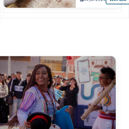
resguarda 6
joyas de la
memoria
paceña