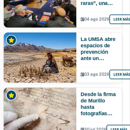
raras”, una
riqueza
mineral que
04 ago 2026
LEER MÁ
Bolivia aún no
explora ni
aprovecha
La UMSA abre
espacios de
prevención
ante un
posible Súper
Niño que
03 ago 2026
LEER MÁ
podría superar
a los tres
registrados en
Desde la firma
Bolivia
de Murillo
hasta
fotografías
centenarias: la
UMSA
30 jul 2026
LEER MÁS