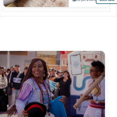
resguarda 6
joyas de la
memoria
paceña