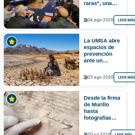
raras”, una
riqueza
mineral que
04 ago 2026
LEER MÁ
Bolivia aún no
explora ni
aprovecha
La UMSA abre
espacios de
prevención
ante un
posible Súper
Niño que
03 ago 2026
LEER MÁ
podría superar
a los tres
registrados en
Desde la firma
Bolivia
de Murillo
hasta
fotografías
centenarias: la
UMSA
30 jul 2026
LEER MÁS