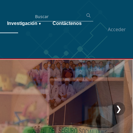
Investigación
Contáctenos
▾
Acceder
❯