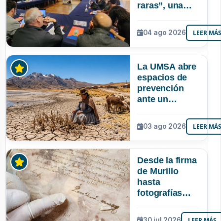
raras”, una
riqueza
mineral que
04 ago 2026
LEER MÁ
Bolivia aún no
explora ni
aprovecha
La UMSA abre
espacios de
prevención
ante un
posible Súper
Niño que
03 ago 2026
LEER MÁ
podría superar
a los tres
registrados en
Desde la firma
Bolivia
de Murillo
hasta
fotografías
centenarias: la
UMSA
30 jul 2026
LEER MÁS