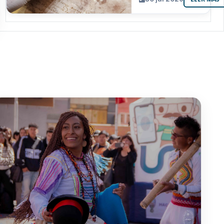
resguarda 6
joyas de la
memoria
paceña