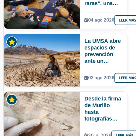
raras”, una
riqueza
mineral que
04 ago 2026
LEER MÁ
Bolivia aún no
explora ni
aprovecha
La UMSA abre
espacios de
prevención
ante un
posible Súper
Niño que
03 ago 2026
LEER MÁ
podría superar
a los tres
registrados en
Desde la firma
Bolivia
de Murillo
hasta
fotografías
centenarias: la
UMSA
30 jul 2026
LEER MÁS