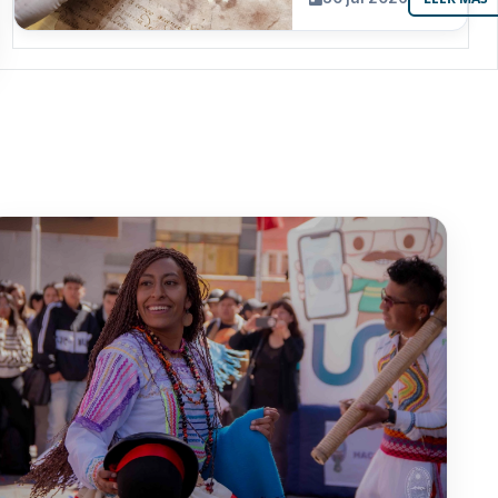
resguarda 6
joyas de la
memoria
paceña