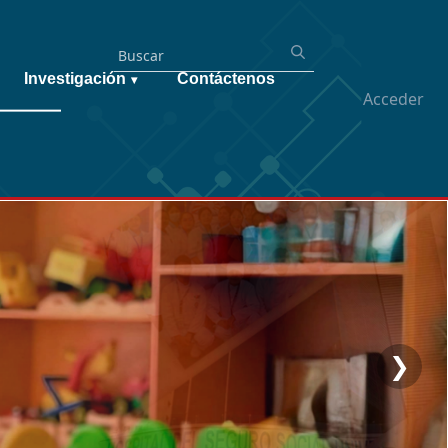
Investigación
Contáctenos
▾
Acceder
❯