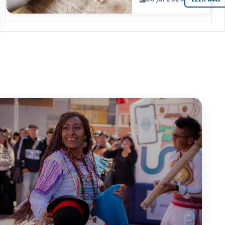
resguarda 6
joyas de la
memoria
paceña