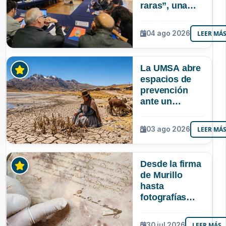
raras”, una
riqueza
mineral que
04 ago 2026
LEER MÁ
Bolivia aún no
explora ni
aprovecha
La UMSA abre
espacios de
prevención
ante un
posible Súper
Niño que
03 ago 2026
LEER MÁ
podría superar
a los tres
registrados en
Desde la firma
Bolivia
de Murillo
hasta
fotografías
centenarias: la
UMSA
30 jul 2026
LEER MÁS