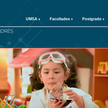
UMSA
Facultades
Postgrado
▾
▾
▾