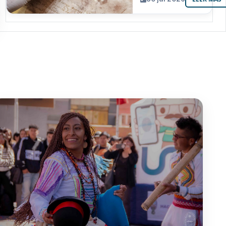
resguarda 6
joyas de la
memoria
paceña