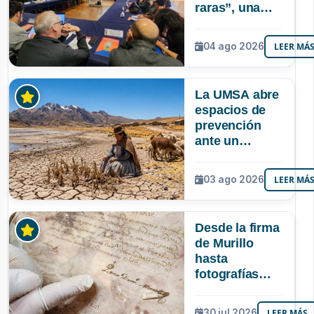
raras”, una
riqueza
mineral que
04 ago 2026
LEER MÁ
Bolivia aún no
explora ni
aprovecha
La UMSA abre
espacios de
prevención
ante un
posible Súper
Niño que
03 ago 2026
LEER MÁ
podría superar
a los tres
registrados en
Desde la firma
Bolivia
de Murillo
hasta
fotografías
centenarias: la
UMSA
30 jul 2026
LEER MÁS