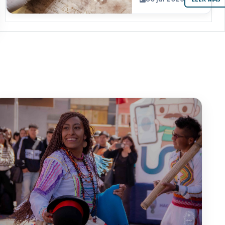
resguarda 6
joyas de la
memoria
paceña