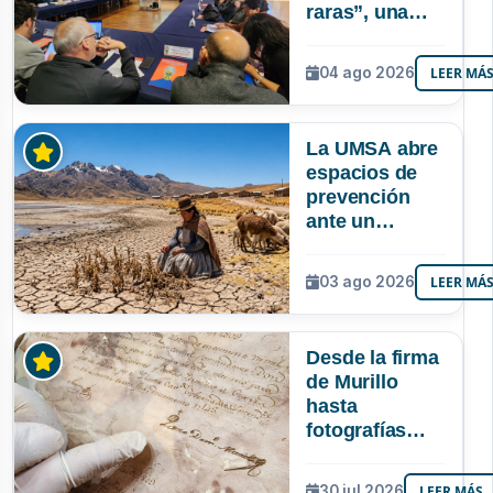
raras”, una
riqueza
mineral que
04 ago 2026
LEER MÁ
Bolivia aún no
explora ni
aprovecha
La UMSA abre
espacios de
prevención
ante un
posible Súper
Niño que
03 ago 2026
LEER MÁ
podría superar
a los tres
registrados en
Desde la firma
Bolivia
de Murillo
hasta
fotografías
centenarias: la
UMSA
30 jul 2026
LEER MÁS