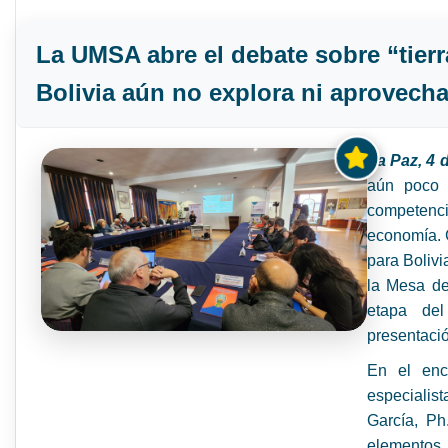
La UMSA abre el debate sobre “tierr
Bolivia aún no explora ni aprovech
La Paz, 4
aún poco 
competenci
economía. C
para Boliv
la Mesa de 
etapa de
presentació
En el enc
especialis
García, Ph
elementos