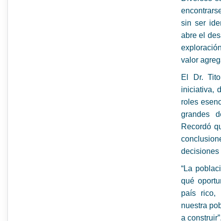
encontrarse
sin ser id
abre el desa
exploració
valor agreg
El Dr. Tit
iniciativa
roles esenc
grandes de
Recordó qu
conclusio
decisiones 
“La poblac
qué oportu
país rico,
nuestra pob
a construir”