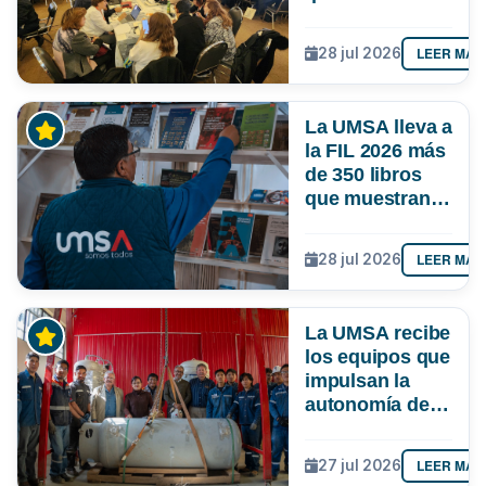
responda mejor
a las
LEER MÁS
28 jul 2026
necesidades de
Bolivia
La UMSA lleva a
la FIL 2026 más
de 350 libros
que muestran el
conocimiento
que se genera
LEER MÁS
28 jul 2026
en Bolivia
La UMSA recibe
los equipos que
impulsan la
autonomía de
La Paz en
oxígeno
LEER MÁS
27 jul 2026
medicinal