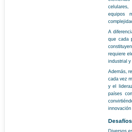
celulares,
equipos m
complejida
A diferenc
que cada p
constituye
requiere el
industrial y
Además, re
cada vez m
y el lider
países com
convirtiénd
innovación 
Desafíos
Diversos es