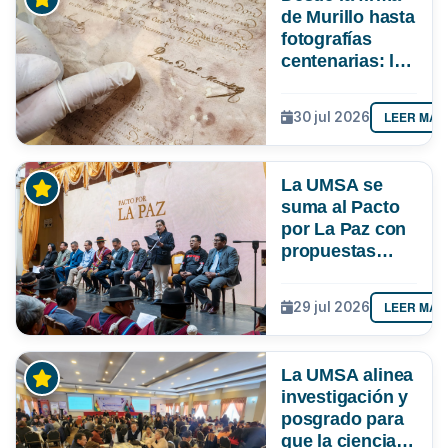
de Murillo hasta
fotografías
centenarias: la
UMSA
resguarda 6
LEER MÁS
30 jul 2026
joyas de la
memoria
paceña
La UMSA se
suma al Pacto
por La Paz con
propuestas
para el
desarrollo del
LEER MÁS
29 jul 2026
departamento
La UMSA alinea
investigación y
posgrado para
que la ciencia