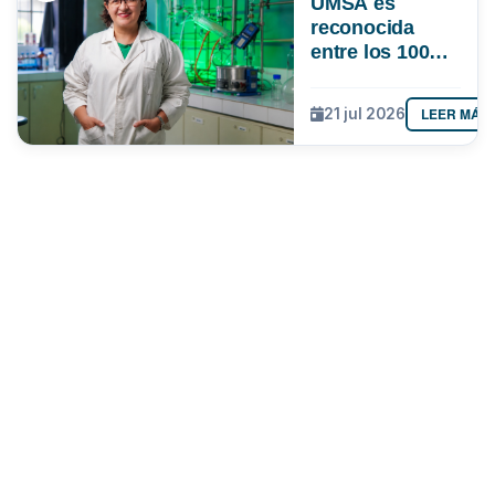
UMSA es
reconocida
entre los 100
investigadores
más
LEER MÁS
21 jul 2026
destacados de
Bolivia