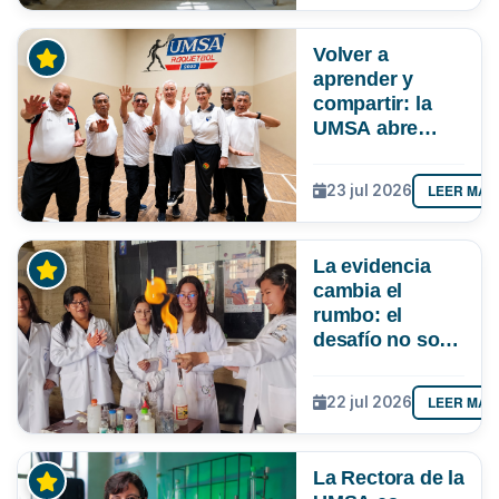
Volver a
aprender y
compartir: la
UMSA abre
inscripciones
para adultos
LEER MÁS
23 jul 2026
mayores
La evidencia
cambia el
rumbo: el
desafío no solo
es atraer más
niñas a la
LEER MÁS
22 jul 2026
ciencia, sino
lograr que
permanezcan y
La Rectora de la
lideren