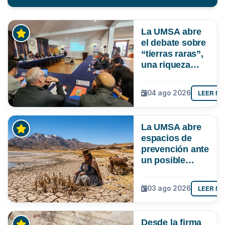
La UMSA abre
el debate sobre
“tierras raras”,
una riqueza
mineral que
Bolivia aún no
LEER M
04 ago 2026
explora ni
aprovecha
La UMSA abre
espacios de
prevención ante
un posible
Súper Niño que
podría superar
LEER M
03 ago 2026
a los tres
registrados en
Bolivia
Desde la firma