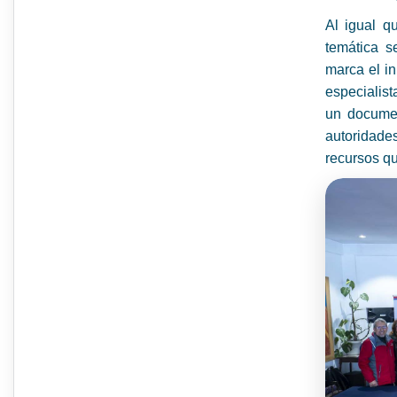
Al igual q
temática s
marca el in
especialist
un documen
autoridades
recursos qu