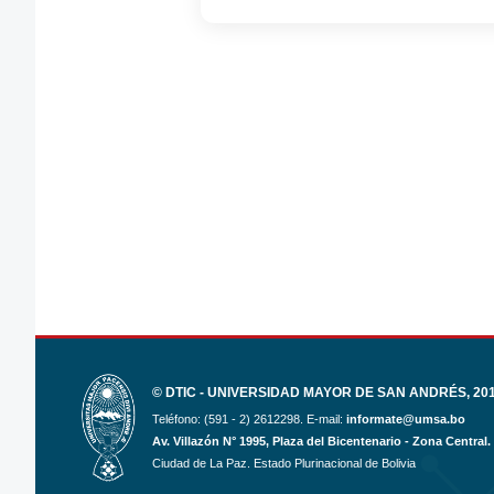
© DTIC - UNIVERSIDAD MAYOR DE SAN ANDRÉS, 2017
Teléfono: (591 - 2) 2612298. E-mail:
informate@umsa.bo
Av. Villazón N° 1995, Plaza del Bicentenario - Zona Central.
Ciudad de La Paz. Estado Plurinacional de Bolivia