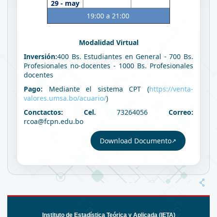
29 - may
19:00 a 21:00
Modalidad Virtual
Inversión:
400 Bs. Estudiantes en General - 700 Bs.
Profesionales no-docentes - 1000 Bs. Profesionales
docentes
Pago:
Mediante el sistema CPT (
https://venta-
valores.umsa.bo/acuario/
)
Conctactos: Cel.
73264056
Correo:
rcoa@fcpn.edu.bo
Download Documento
Instituto de Estadística Teórica y Aplicada (IETA)