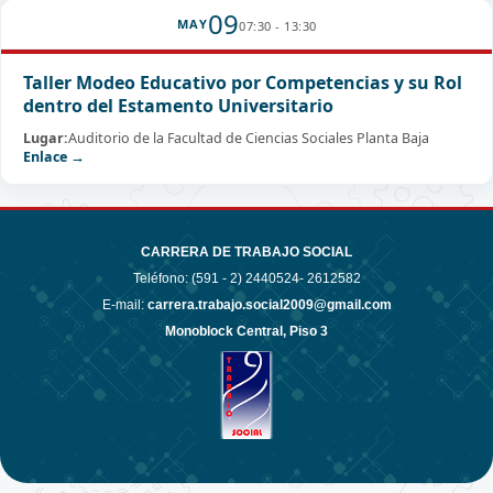
09
MAY
07:30 - 13:30
Taller Modeo Educativo por Competencias y su Rol
dentro del Estamento Universitario
Lugar:
Auditorio de la Facultad de Ciencias Sociales Planta Baja
Enlace →
CARRERA DE TRABAJO SOCIAL
Teléfono: (591 - 2)
2440524- 2612582
E-mail:
carrera.trabajo.social2009@gmail.com
Monoblock Central, Piso 3