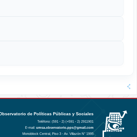
Observatorio de Políticas Públicas y Sociales
Teléfono: (591 - 2)
(+591 - 2) 2911901
E-mail:
umsa.observatorio.pps@gmail.com
Monoblock Central, Piso 3 - Av. Villazón N° 1995