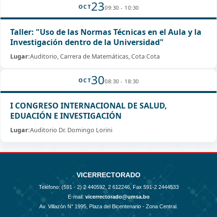
23
OCT
09:30 - 10:30
Taller: "Uso de las Normas Técnicas en el Aula y la
Investigación dentro de la Universidad"
Lugar:
Auditorio, Carrera de Matemáticas, Cota Cota
30
OCT
08:30 - 18:30
I CONGRESO INTERNACIONAL DE SALUD,
EDUACIÓN E INVESTIGACIÓN
Lugar:
Auditorio Dr. Domingo Lorini
VICERRECTORADO
Teléfono: (591 - 2)
2 440592, 2 612246, Fax 591-2 2444533
E-mail:
vicerrectorado@umsa.bo
Av. Villazón N° 1995, Plaza del Bicentenario - Zona Central.