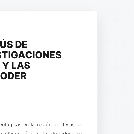
ÚS DE
STIGACIONES
 Y LAS
PODER
ueológicas en la región de Jesús de
 última década, focalizandose en