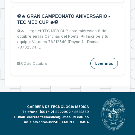
⚽🔥 GRAN CAMPEONATO ANIVERSARIO -
TEC MED CUP 🔥⚽
⚽🔥 ¡Llega el TEC MED CUP este miércoles 8 de
octubre en las Canchas del Poeta! 📢 Inscribe a tu
equipo: Varones 76212649 (Daynor) | Damas
73702574 (E...
02 de
Octubre
Leer más
CARRERA DE TECNOLOGÍA MÉDICA
Telefono :(591 - 2)
2222902 - 2612359
E-mail:
carrera.tecmedica@umsalud.edu.bo
Av. Saavedraa #2246, FMENT - UMSA