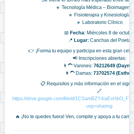
🔹 Tecnología Médica – Bioimagenol
🔹 Fisioterapia y Kinesiología
🔹 Laboratorio Clínico
📅
Fecha:
Miércoles 8 de octubr
📍
Lugar:
Canchas del Poeta
👉 ¡Forma tu equipo y participa en esta gran cele
📢 Inscripciones abiertas:
👨‍🦱 Varones:
76212649 (Daynor
👩‍🦱 Damas:
73702574 (Esther)
📋 Requisitos y más información en el sigui
🔗
https://drive.google.com/file/d/1CSamBZY4iaExHbO_
usp=sharing
🔥 ¡No te quedes fuera! Ven, compite y apoya a tu carrer