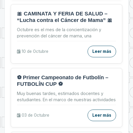
🎀 CAMINATA Y FERIA DE SALUD –
“Lucha contra el Cáncer de Mama” 🎀
Octubre es el mes de la concientización y
prevención del cáncer de mama, una
oportunidad para recordar que una mamografía a
tiempo puede salvar vidas....
10 de
Octubre
Leer más
⚽ Primer Campeonato de Futbolín –
FUTBOLÍN CUP ⚽
Muy buenas tardes, estimados docentes y
estudiantes. En el marco de nuestras actividades
de confraternización, tenemos el agrado de
invitarles a parti...
03 de
Octubre
Leer más