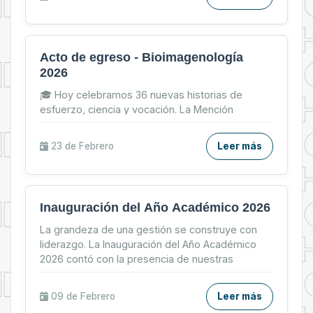
Acto de egreso - Bioimagenología
2026
🎓 Hoy celebramos 36 nuevas historias de
esfuerzo, ciencia y vocación. La Mención
Bioimagenología de la Carrera de Tecnología
Médica – UMSA despide a ...
23 de
Febrero
Leer más
Inauguración del Año Académico 2026
La grandeza de una gestión se construye con
liderazgo. La Inauguración del Año Académico
2026 contó con la presencia de nuestras
máximas autoridades u...
09 de
Febrero
Leer más