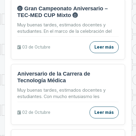
🏐 Gran Campeonato Aniversario –
TEC-MED CUP Mixto 🏐
Muy buenas tardes, estimados docentes y
estudiantes. En el marco de la celebración del
56º Aniversario de la Carrera de Tecnología
Médica, tenemos el ...
03 de
Octubre
Leer más
Aniversario de la Carrera de
Tecnología Médica
Muy buenas tardes, estimados docentes y
estudiantes. Con mucho entusiasmo les
compartimos el cronograma de actividades
preparado para celebrar juntos ...
02 de
Octubre
Leer más