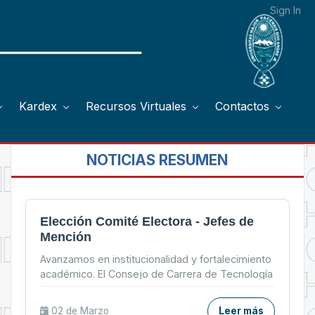
Sign In
Kardex
Recursos Virtuales
Contactos
NOTICIAS RESUMEN
Elección Comité Electora - Jefes de
Mención
Avanzamos en institucionalidad y fortalecimiento
académico. El Consejo de Carrera de Tecnología
Médica de la UMSA, eligió Comités Electorales
para la...
02 de
Marzo
Leer más