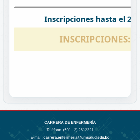
Inscripciones hasta el 26
INSCRIPCIONES:
h
CARRERA DE ENFERMERÍA
Teléfono: (591 - 2)
2612321
E-mail:
carrera.enfermeria@umsalud.edu.bo