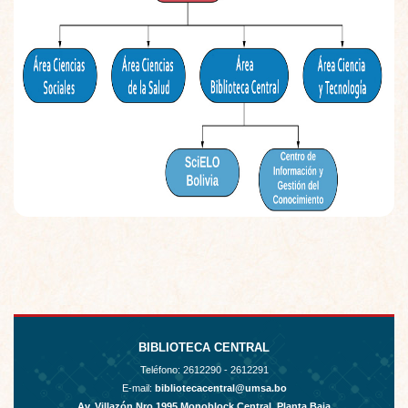
BIBLIOTECA CENTRAL
Teléfono:
2612290 - 2612291
E-mail:
bibliotecacentral@umsa.bo
Av. Villazón Nro.1995 Monoblock Central, Planta Baja