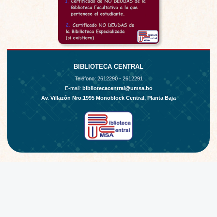
BIBLIOTECA CENTRAL
Teléfono:
2612290 - 2612291
E-mail:
bibliotecacentral@umsa.bo
Av. Villazón Nro.1995 Monoblock Central, Planta Baja