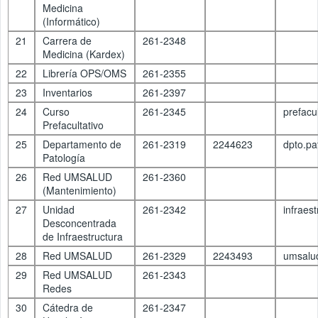
Medicina
(Informático)
21
Carrera de
261-2348
Medicina (Kardex)
22
Librería OPS/OMS
261-2355
23
Inventarios
261-2397
24
Curso
261-2345
prefacu
Prefacultativo
25
Departamento de
261-2319
2244623
dpto.p
Patología
26
Red UMSALUD
261-2360
(Mantenimiento)
27
Unidad
261-2342
infraes
Desconcentrada
de Infraestructura
28
Red UMSALUD
261-2329
2243493
umsalu
29
Red UMSALUD
261-2343
Redes
30
Cátedra de
261-2347