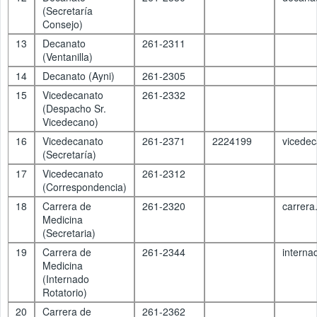
(Secretaría
Consejo)
13
Decanato
261-2311
(Ventanilla)
14
Decanato (Ayni)
261-2305
15
Vicedecanato
261-2332
(Despacho Sr.
Vicedecano)
16
Vicedecanato
261-2371
2224199
vicede
(Secretaría)
17
Vicedecanato
261-2312
(Correspondencia)
18
Carrera de
261-2320
carrer
Medicina
(Secretaria)
19
Carrera de
261-2344
interna
Medicina
(Internado
Rotatorio)
20
Carrera de
261-2362