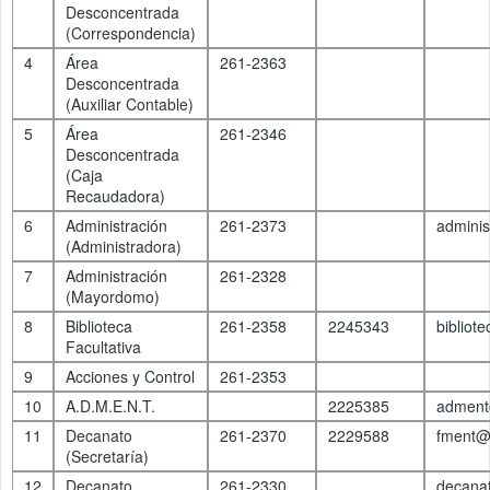
Desconcentrada
(Correspondencia)
4
Área
261-2363
Desconcentrada
(Auxiliar Contable)
5
Área
261-2346
Desconcentrada
(Caja
Recaudadora)
6
Administración
261-2373
admini
(Administradora)
7
Administración
261-2328
(Mayordomo)
8
Biblioteca
261-2358
2245343
biblio
Facultativa
9
Acciones y Control
261-2353
10
A.D.M.E.N.T.
2225385
adment
11
Decanato
261-2370
2229588
fment@
(Secretaría)
12
Decanato
261-2330
decana