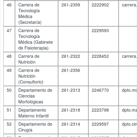
46
Carrera de
261-2359
2222902
carrer
Tecnología
Médica
(Secretaría)
47
Carrera de
2229593
Tecnología
Médica (Gabinete
de Fisioterapia)
48
Carrera de
261-2322
2228452
carrera
Nutrición
49
Carrera de
261-2356
Nutrición
(Consultorio)
50
Departamento de
261-2313
2246770
dpto.m
Ciencias
Morfológicas
51
Departamento
261-2318
2223798
dpto.ma
Materno Infantil
52
Departamento de
261-2314
2229597
dpto.c
Cirugía