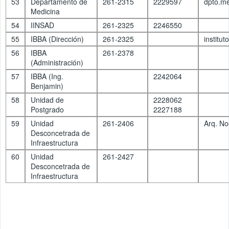
53
Departamento de
261-2315
2229597
dpto.m
Medicina
54
IINSAD
261-2325
2246550
55
IBBA (Dirección)
261-2325
institu
56
IBBA
261-2378
(Administración)
57
IBBA (Ing.
2242064
Benjamin)
58
Unidad de
2228062
Postgrado
2227188
59
Unidad
261-2406
Arq. No
Desconcetrada de
Infraestructura
60
Unidad
261-2427
Desconcetrada de
Infraestructura