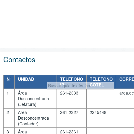
Contactos
N°
UNIDAD
TELEFONO
TELEFONO
CORRE
IP
COTEL
1
Área
261-2333
area.d
Desconcentrada
(Jefatura)
2
Área
261-2327
2245448
Desconcentrada
(Contador)
3
Área
261-2361