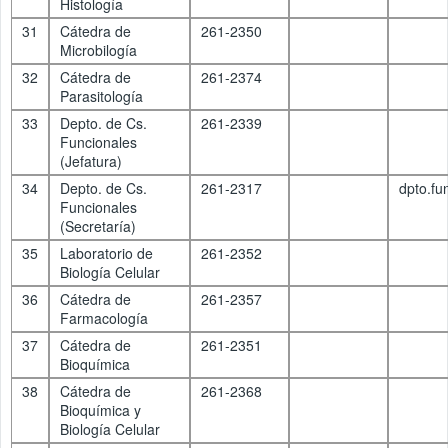
Histología
31
Cátedra de
261-2350
Microbilogía
32
Cátedra de
261-2374
Parasitología
33
Depto. de Cs.
261-2339
Funcionales
(Jefatura)
34
Depto. de Cs.
261-2317
dpto.f
Funcionales
(Secretaría)
35
Laboratorio de
261-2352
Biología Celular
36
Cátedra de
261-2357
Farmacología
37
Cátedra de
261-2351
Bioquímica
38
Cátedra de
261-2368
Bioquímica y
Biología Celular