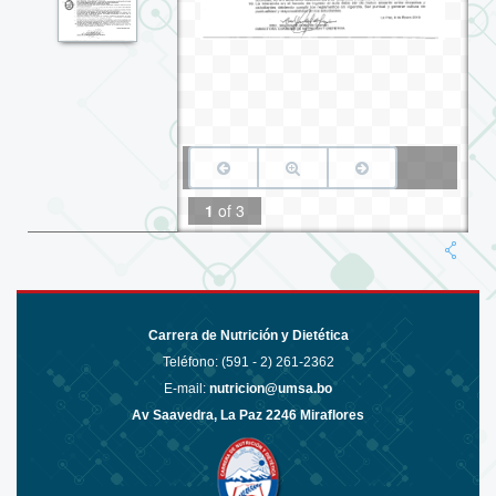
1
of
3
Carrera de Nutrición y Dietética
Teléfono: (591 - 2)
261-2362
E-mail:
nutricion@umsa.bo
Av Saavedra, La Paz 2246 Miraflores