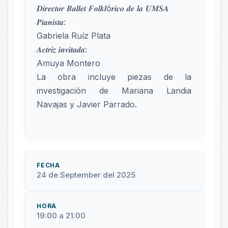
𝑫𝒊𝒓𝒆𝒄𝒕𝒐𝒓 𝑩𝒂𝒍𝒍𝒆𝒕 𝑭𝒐𝒍𝒌𝒍ó𝒓𝒊𝒄𝒐 𝒅𝒆 𝒍𝒂 𝑼𝑴𝑺𝑨
𝑷𝒊𝒂𝒏𝒊𝒔𝒕𝒂:
Gabriela Ruíz Plata
𝑨𝒄𝒕𝒓𝒊𝒛 𝒊𝒏𝒗𝒊𝒕𝒂𝒅𝒂:
Amuya Montero
La obra incluye piezas de la
investigación de Mariana Landia
Navajas y Javier Parrado.
FECHA
24 de September del 2025
HORA
19:00 a 21:00