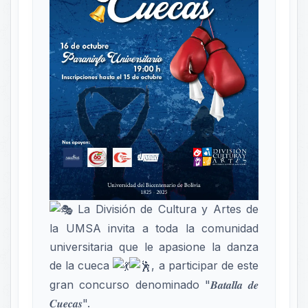
La División de Cultura y Artes de
la UMSA invita a toda la comunidad
universitaria que le apasione la danza
de la cueca
, a participar de este
gran concurso denominado "𝑩𝒂𝒕𝒂𝒍𝒍𝒂 𝒅𝒆
𝑪𝒖𝒆𝒄𝒂𝒔".