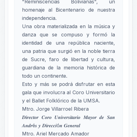
"Reminiscencias Bolivianas", un
homenaje al Bicentenario de nuestra
independencia.
Una obra materializada en la música y
danza que se compuso y formó la
identidad de una república naciente,
una patria que surgió en la noble tierra
de Sucre, faro de libertad y cultura,
guardiana de la memoria histórica de
todo un continente.
Esto y más se podrá disfrutar en esta
gala que involucra al Coro Universitario
y el Ballet Folklórico de la UMSA.
Mtro. Jorge Villarroel Ribera
𝑫𝒊𝒓𝒆𝒄𝒕𝒐𝒓 𝑪𝒐𝒓𝒐 𝑼𝒏𝒊𝒗𝒆𝒓𝒔𝒊𝒕𝒂𝒓𝒊𝒐 𝑴𝒂𝒚𝒐𝒓 𝒅𝒆 𝑺𝒂𝒏
𝑨𝒏𝒅𝒓é𝒔 𝒚 𝑫𝒊𝒓𝒆𝒄𝒄𝒊ó𝒏 𝑮𝒆𝒏𝒆𝒓𝒂𝒍
Mtro. Ariel Mercado Amador