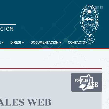
Sign In
E
▾
DIRESI
▾
DOCUMENTACIÓN
▾
CONTACTO