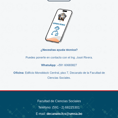
¿Necesitas ayuda técnica?
Puedes ponerte en contacto con el Ing. José Rivera.
:
+591 60683827
WhatsApp
: Edificio Monoblock Central, piso 7, Decanato de la Facultad de
Oficina
Ciencias Sociales.
Facultad de Ciencias Sociales
Teléfono: (591 - 2)
68225301
E-mail:
decanato.fcs@umsa.bo