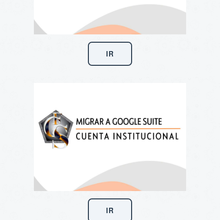
IR
IR