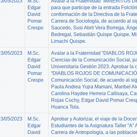
23/05/2023
M.Sc.
Avalar a la Fraternidad “MINERITOS D
Edgar
para que participe de la entrada Folclór
David
conformación de la Directiva de la F
Pomar
Carrera de Sociología, de acuerdo al si
Crespo
Saucedo, Susi Abril Vera Borrega, Ánge
Bedregal, Sebastián Quispe Quispe, Mi
Limachi Quispe.
23/05/2023
M.Sc.
Avalar a la Fraternidad “DIABLOS R
Edgar
Ciencias de la Comunicación Social, par
David
Universitaria Gestión 2023. Aprobar la 
Pomar
“DIABLOS ROJOS DE COMUNICACIÓN”, d
Crespo
Comunicación Social, de acuerdo al sig
Paula Andrea Yujra Mamani, Maribel Al
Carolina Haydee Herrera Callisaya, Ca
Rojas Cochy, Edgar David Pomar Cresp
Huanca Tola.
23/05/2023
M.Sc.
Aprobar y Autorizar, el viaje de la Doc
Edgar
Estudiantes de la Asignatura Taller “A”
David
Carrera de Antropología, a las poblaci