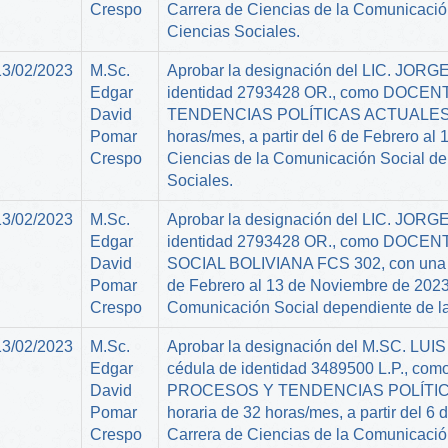
Crespo
Carrera de Ciencias de la Comunicació
Ciencias Sociales.
13/02/2023
M.Sc.
Aprobar la designación del LIC. JO
Edgar
identidad 2793428 OR., como DOCEN
David
TENDENCIAS POLÍTICAS ACTUALES (FC
Pomar
horas/mes, a partir del 6 de Febrero al
Crespo
Ciencias de la Comunicación Social de
Sociales.
13/02/2023
M.Sc.
Aprobar la designación del LIC. JO
Edgar
identidad 2793428 OR., como DOCEN
David
SOCIAL BOLIVIANA FCS 302, con una car
Pomar
de Febrero al 13 de Noviembre de 2023,
Crespo
Comunicación Social dependiente de la
13/02/2023
M.Sc.
Aprobar la designación del M.SC. 
Edgar
cédula de identidad 3489500 L.P., c
David
PROCESOS Y TENDENCIAS POLÍTICA
Pomar
horaria de 32 horas/mes, a partir del 6
Crespo
Carrera de Ciencias de la Comunicació