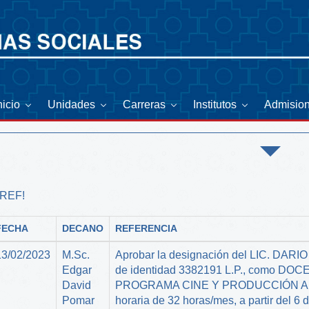
nicio
Unidades
Carreras
Institutos
Admisio
¡REF!
FECHA
DECANO
REFERENCIA
13/02/2023
M.Sc.
Aprobar la designación del LIC. DA
Edgar
de identidad 3382191 L.P., como 
David
PROGRAMA CINE Y PRODUCCIÓN AUD
Pomar
horaria de 32 horas/mes, a partir del 6