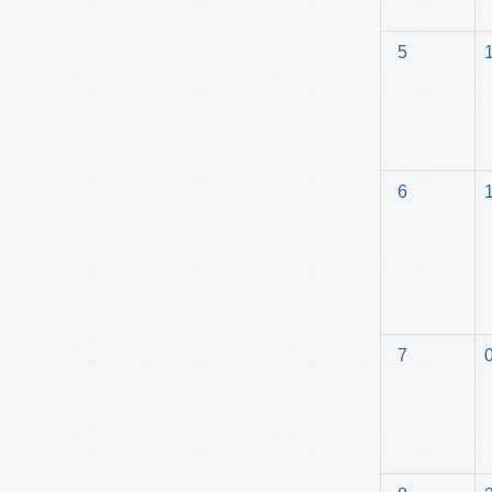
5
6
7