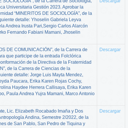
E SOCIOLOGÍA”, de la Carrera de Sociología,
Descargar
ica Universitaria Gestión 2023. Aprobar la
raternidad “MINERITOS DE SOCIOLOGÍA”, de la
guiente detalle: Yhoselin Gabriela Leyva
la Andrea Irusta Pari,Sergio Carlos Alarcón
rko Fernando Fabiani Mamani, Jhoselin
OJOS DE COMUNICACIÓN”, de la Carrera de
Descargar
a que participe de la entrada Folclórica
conformación de la Directiva de la Fraternidad
e la Carrera de Ciencias de la
uiente detalle: Jorge Luis Mayta Mendez,
eyda Paucara, Erika Karen Rojas Cochy,
rolina Haydee Herrera Callisaya, Erika Karen
o, Paula Andrea Yujra Mamani, Marco Antonio
ente, Lic. Elizabeth Rocabado Imaña y Dos
Descargar
 Antropología Andina, Semestre 2/2022, de la
ones de San Pablo, San Pedro de Tiquina y