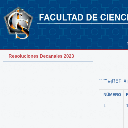
I
Resoluciones Decanales 2023
"" "" #¡REF! #
NÚMERO
1