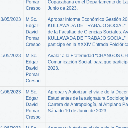
Pomar
Copacabana en el Departamento de La P
Crespo
Junio de 2023.
23/05/2023
M.Sc.
Aprobar Informe Económico Gestión 2
Edgar
KULLAWADA DE TRABAJO SOCIAL”, de l
David
de la Facultad de Ciencias Sociales. 
Pomar
KULLAWADA DE TRABAJO SOCIAL”, de l
Crespo
participe en la XXXIV Entrada Folclóric
31/05/2023
M.Sc.
Avalar a la Fraternidad “CHANGOS CH
Edgar
Comunicación Social, para que participe
David
2023.
Pomar
Crespo
01/06/2023
M.Sc.
Aprobar y Autorizar, el viaje de la Doc
Edgar
Estudiantes de la asignatura Sociologí
David
Carrera de Antropología, al Altiplano 
Pomar
Sábado 10 de Junio de 2023
Crespo