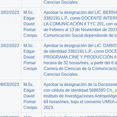
Ciencias Sociales.
13/02/2023
M.Sc.
Aprobar la designación del LIC. BER
Edgar
3382191 L.P., como DOCENTE INTERI
David
LA COMUNICACIÓN II TYC 201, con una c
Pomar
de Febrero al 13 de Noviembre de 2023,
Crespo
Comunicación Social dependiente de la
13/02/2023
M.Sc.
Aprobar la designación del LIC. DA
Edgar
de identidad 3382191 L.P., como 
David
PROGRAMA CINE Y PRODUCCIÓN AUD
Pomar
horaria de 32 horas/mes, a partir del 6
Crespo
Carrera de Ciencias de la Comunicació
Ciencias Sociales.
09/03/2023
M.Sc.
Aprobar la designación de la Doct
Edgar
con cédula de identidad 5686585 Ch., c
David
Instituto de Investigaciones Antropológ
Pomar
64 horas/mes, bajo el convenio UMSA-Asd
Crespo
2023.