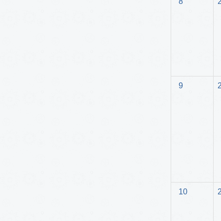
8
9
10