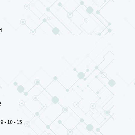
4
1
2
9 - 10 - 15