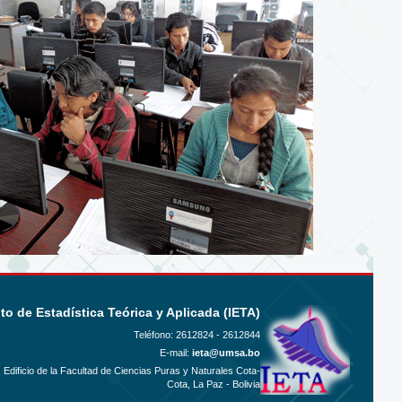
uto de Estadística Teórica y Aplicada (IETA)
Teléfono:
2612824 - 2612844
E-mail:
ieta@umsa.bo
, Edificio de la Facultad de Ciencias Puras y Naturales Cota-
Cota, La Paz - Bolivia