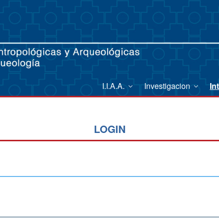
I.I.A.A.
Investigacion
In
LOGIN