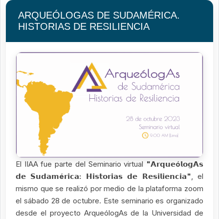
ARQUEÓLOGAS DE SUDAMÉRICA.
HISTORIAS DE RESILIENCIA
El IIAA fue parte del Seminario virtual
"𝗔𝗿𝗾𝘂𝗲ó𝗹𝗼𝗴𝗔𝘀
𝗱𝗲 𝗦𝘂𝗱𝗮𝗺é𝗿𝗶𝗰𝗮: 𝗛𝗶𝘀𝘁𝗼𝗿𝗶𝗮𝘀 𝗱𝗲 𝗥𝗲𝘀𝗶𝗹𝗶𝗲𝗻𝗰𝗶𝗮"
, el
mismo que se realizó por medio de la plataforma zoom
el sábado 28 de octubre. Este seminario es organizado
desde el proyecto ArqueólogAs de la Universidad de