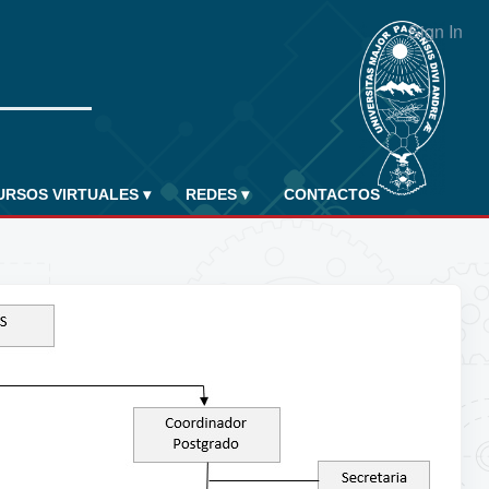
Sign In
URSOS VIRTUALES
▾
REDES
▾
CONTACTOS