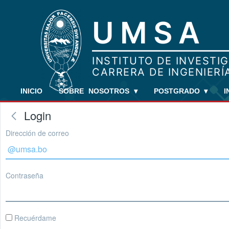
INICIO
SOBRE NOSOTROS
▾
POSTGRADO
▾
I
Login
Dirección de correo
Contraseña
Recuérdame