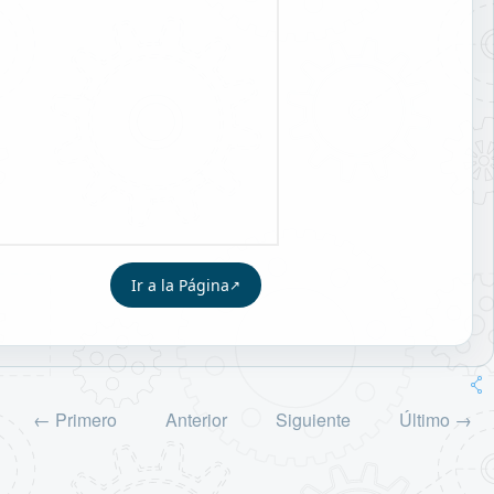
Ir a la Página
← Primero
Anterior
Siguiente
Último →