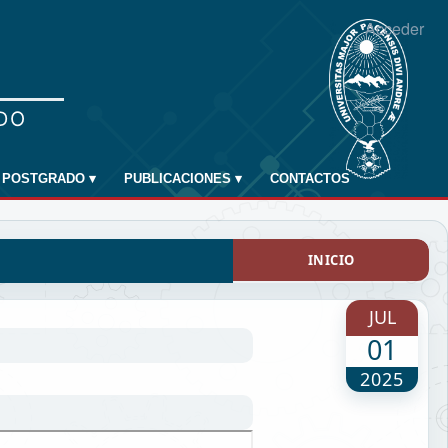
Acceder
POSTGRADO
▾
PUBLICACIONES
▾
CONTACTOS
INICIO
JUL
01
2025